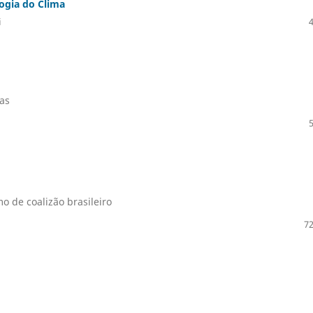
ogia do Clima
i
as
o de coalizão brasileiro
72