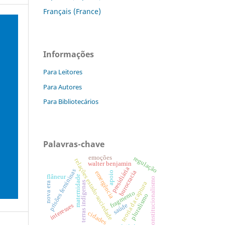
Français (France)
Informações
Para Leitores
Para Autores
Para Bibliotecários
Palavras-chave
emoções
regulação
relações estado-sociedade
walter benjamin
presidiária
prisões femininas
burocracia
emergência
apoio
flâneur
maternidade
constitucionalismo
terras indígenas
teoria da captura
nova era
fragmento
pluralismo
saúde
interesses
cidades