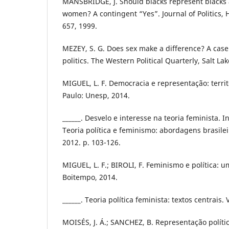
MANSBRIDGE, J. Should blacks represent black
women? A contingent “Yes”. Journal of Politics, Ha
657, 1999.
MEZEY, S. G. Does sex make a difference? A cas
politics. The Western Political Quarterly, Salt Lake
MIGUEL, L. F. Democracia e representação: terri
Paulo: Unesp, 2014.
______. Desvelo e interesse na teoria feminista. In
Teoria política e feminismo: abordagens brasilei
2012. p. 103-126.
MIGUEL, L. F.; BIROLI, F. Feminismo e política: 
Boitempo, 2014.
______. Teoria política feminista: textos centrais.
MOISÉS, J. Á.; SANCHEZ, B. Representação políti