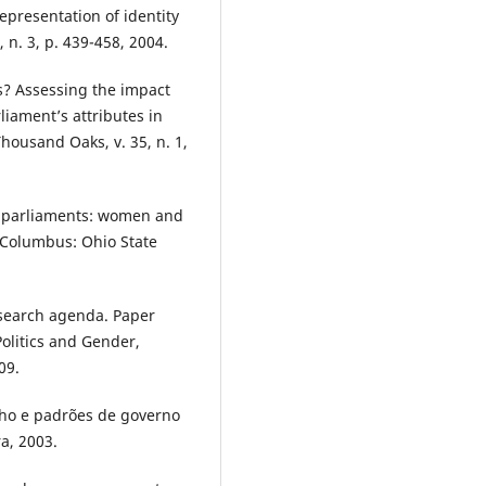
representation of identity
 n. 3, p. 439-458, 2004.
? Assessing the impact
iament’s attributes in
Thousand Oaks, v. 35, n. 1,
g parliaments: women and
 Columbus: Ohio State
esearch agenda. Paper
olitics and Gender,
09.
ho e padrões de governo
ra, 2003.