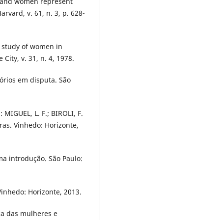
s and women represent
rvard, v. 61, n. 3, p. 628-
e study of women in
 City, v. 31, n. 4, 1978.
tórios em disputa. São
: MIGUEL, L. F.; BIROLI, F.
ras. Vinhedo: Horizonte,
uma introdução. São Paulo:
 Vinhedo: Horizonte, 2013.
ca das mulheres e