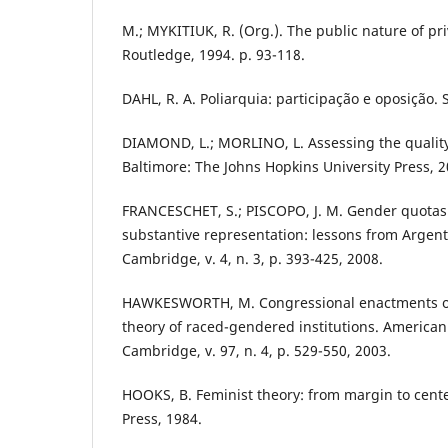
M.; MYKITIUK, R. (Org.). The public nature of pr
Routledge, 1994. p. 93-118.
DAHL, R. A. Poliarquia: participação e oposição. 
DIAMOND, L.; MORLINO, L. Assessing the qualit
Baltimore: The Johns Hopkins University Press, 2
FRANCESCHET, S.; PISCOPO, J. M. Gender quota
substantive representation: lessons from Argenti
Cambridge, v. 4, n. 3, p. 393-425, 2008.
HAWKESWORTH, M. Congressional enactments of
theory of raced-gendered institutions. American 
Cambridge, v. 97, n. 4, p. 529-550, 2003.
HOOKS, B. Feminist theory: from margin to cent
Press, 1984.