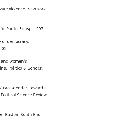
ivate violence. New York:
São Paulo: Edusp, 1997.
y of democracy.
005.
s and women’s
na. Politics & Gender,
 race-gender: toward a
Political Science Review,
er. Boston: South End