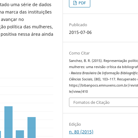
PDF
antado uma série de dados
a marca das instituições
o avançar no
Publicado
ão política das mulheres,
2015-07-06
positiva nessa área ainda
Como Citar
Sanchez, B. R. (2015). Representação políti
mulheres: uma revisão crítica da bibliograf
- Revista Brasileira De Informação Bibliográfi
Ciências Sociais
, (80), 103–117. Recuperado
https://bibanpocs.emnuvens.com.br/revist
le/view/410
Fomatos de Citação
Edição
n. 80 (2015)