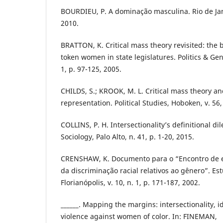
BOURDIEU, P. A dominação masculina. Rio de Jane
2010.
BRATTON, K. Critical mass theory revisited: the 
token women in state legislatures. Politics & Gen
1, p. 97-125, 2005.
CHILDS, S.; KROOK, M. L. Critical mass theory an
representation. Political Studies, Hoboken, v. 56,
COLLINS, P. H. Intersectionality’s definitional d
Sociology, Palo Alto, n. 41, p. 1-20, 2015.
CRENSHAW, K. Documento para o “Encontro de e
da discriminação racial relativos ao gênero”. Es
Florianópolis, v. 10, n. 1, p. 171-187, 2002.
______. Mapping the margins: intersectionality, id
violence against women of color. In: FINEMAN,