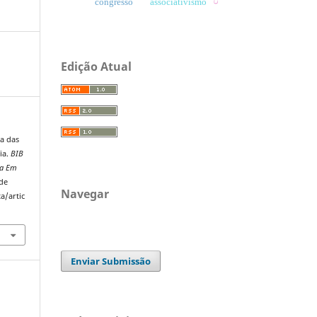
congresso
associativismo
Edição Atual
ca das
ia.
BIB
ca Em
 de
Navegar
a/artic
Enviar Submissão