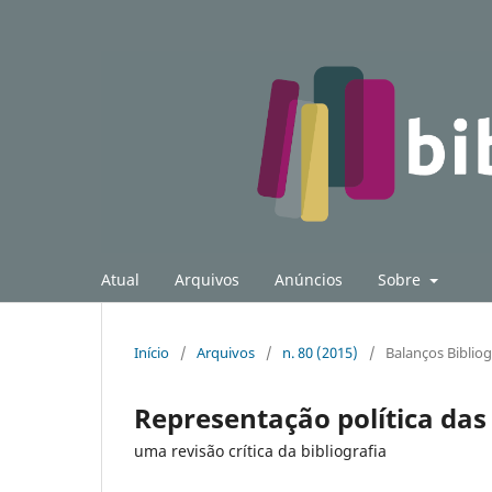
Atual
Arquivos
Anúncios
Sobre
Início
/
Arquivos
/
n. 80 (2015)
/
Balanços Bibliog
Representação política da
uma revisão crítica da bibliografia