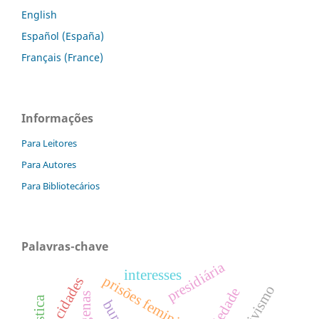
English
Español (España)
Français (France)
Informações
Para Leitores
Para Autores
Para Bibliotecários
Palavras-chave
presidiária
interesses
prisões femininas
cidades