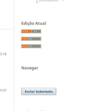
teoria política
Edição Atual
5-18
Navegar
19-37
Enviar Submissão