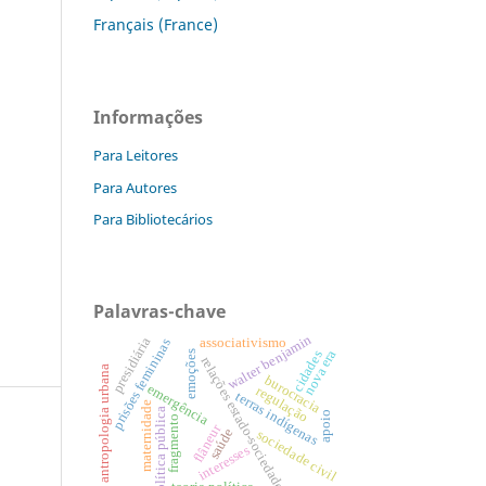
Français (France)
Informações
Para Leitores
Para Autores
Para Bibliotecários
Palavras-chave
walter benjamin
presidiária
associativismo
prisões femininas
nova era
cidades
emoções
relações estado-sociedade
antropologia urbana
burocracia
emergência
regulação
terras indígenas
maternidade
política pública
apoio
fragmento
flâneur
saúde
s
o
c
ie
d
a
d
e
iv
interesses
c
il