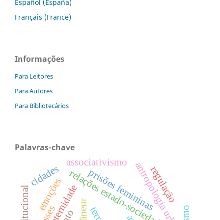
Español (España)
Français (France)
Informações
Para Leitores
Para Autores
Para Bibliotecários
Palavras-chave
associativismo
antropologia urbana
cidades
regulação
prisões femininas
relações estado-sociedade
emoções
maternidade
flâneur