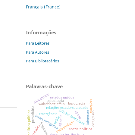
Français (France)
Informações
Para Leitores
Para Autores
Para Bibliotecários
Palavras-chave
pluralismo
estados unidos
psicologia
emoções
burocracia
walter benjamin
relações estado-sociedade
presidiária
prisões femininas
política pública
apoio
interesses
congresso
emergência
terras indígenas
flâneur
saúde
maternidade
fragmento
cidades
teoria política
desenho institucional