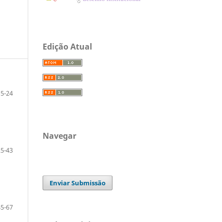
Edição Atual
5-24
Navegar
25-43
Enviar Submissão
45-67