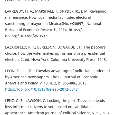
LARREGUY, H. A.; MARSHALL, J.; SNYDER JR., J. M. Revealing
malfeasance: How local media facilitates electoral
sanctioning of mayors in Mexico (No. w20697). National
Bureau of Economic Research, 2014. https://
doi.org/10.3386/w20697
LAZARSFELD, P. F.; BERELSON, B.; GAUDET, H. The people’s
choice: how the voter makes up his mind in a presidential
election. 2. ed. Nova York: Columbia University Press, 1948.
LEON, F. L. L. The Tuesday advantage of politicians endorsed
by American newspapers. The BE Journal of Economic
Analysis and Policy, v. 13, n. 2, p. 865-886, 2013.
https://doi.org/10.1515/bejeap-2012-0043
LENZ, G. S.; LAWSON, C. Looking the part: Television leads
less informed citizens to vote based on candidates’
appearance. American Journal of Political Science, v. 55, n. 3,