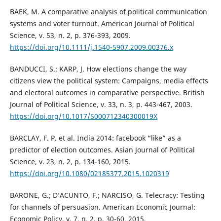
BAEK, M. A comparative analysis of political communication
systems and voter turnout. American Journal of Political
Science, v. 53, n. 2, p. 376-393, 2009.
https://doi.org/10.1111/j.1540-5907.2009.00376.x
BANDUCCI, S.; KARP, J. How elections change the way
citizens view the political system: Campaigns, media effects
and electoral outcomes in comparative perspective. British
Journal of Political Science, v. 33, n. 3, p. 443-467, 2003.
https://doi.org/10.1017/S000712340300019X
BARCLAY, F. P. et al. India 2014: facebook “like” as a
predictor of election outcomes. Asian Journal of Political
Science, v. 23, n. 2, p. 134-160, 2015.
https://doi.org/10.1080/02185377.2015.1020319
BARONE, G.; D’ACUNTO, F.; NARCISO, G. Telecracy: Testing
for channels of persuasion. American Economic Journal:
Economic Policy, v. 7, n. 2, p. 30-60, 2015.