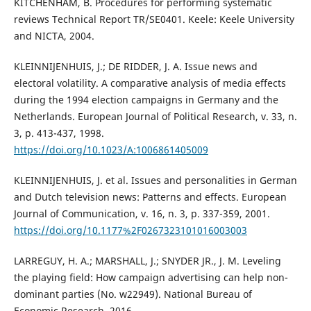
KITCHENHAM, B. Procedures for performing systematic
reviews Technical Report TR/SE0401. Keele: Keele University
and NICTA, 2004.
KLEINNIJENHUIS, J.; DE RIDDER, J. A. Issue news and
electoral volatility. A comparative analysis of media effects
during the 1994 election campaigns in Germany and the
Netherlands. European Journal of Political Research, v. 33, n.
3, p. 413-437, 1998.
https://doi.org/10.1023/A:1006861405009
KLEINNIJENHUIS, J. et al. Issues and personalities in German
and Dutch television news: Patterns and effects. European
Journal of Communication, v. 16, n. 3, p. 337-359, 2001.
https://doi.org/10.1177%2F0267323101016003003
LARREGUY, H. A.; MARSHALL, J.; SNYDER JR., J. M. Leveling
the playing field: How campaign advertising can help non-
dominant parties (No. w22949). National Bureau of
Economic Research, 2016.