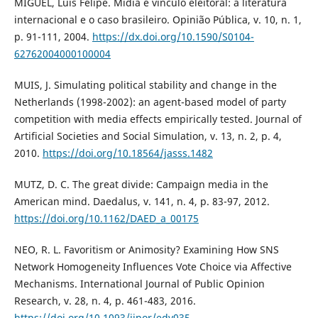
MIGUEL, Luis Felipe. Mídia e vínculo eleitoral: a literatura
internacional e o caso brasileiro. Opinião Pública, v. 10, n. 1,
p. 91-111, 2004.
https://dx.doi.org/10.1590/S0104-
62762004000100004
MUIS, J. Simulating political stability and change in the
Netherlands (1998-2002): an agent-based model of party
competition with media effects empirically tested. Journal of
Artificial Societies and Social Simulation, v. 13, n. 2, p. 4,
2010.
https://doi.org/10.18564/jasss.1482
MUTZ, D. C. The great divide: Campaign media in the
American mind. Daedalus, v. 141, n. 4, p. 83-97, 2012.
https://doi.org/10.1162/DAED_a_00175
NEO, R. L. Favoritism or Animosity? Examining How SNS
Network Homogeneity Influences Vote Choice via Affective
Mechanisms. International Journal of Public Opinion
Research, v. 28, n. 4, p. 461-483, 2016.
https://doi.org/10.1093/ijpor/edv035