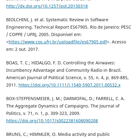
http://dx.doi.org/10.1257/pol.20130318
BIOLCHINI, J. et al. Systematic Review in Software
Engineering. Technical Report ES67905. Rio de Janeiro: PESC
/ COPPE / UFRJ, 2005. Disponível em:
<
https://www.cos.ufrj.br/uploadfile/es67905.pdf
>. Acesso
em: 2 out. 2017.
BOAS, T. C.; HIDALGO, F. D. Controlling the Airwaves:
Incumbency Advantage and Community Radio in Brazil.
American Journal of Political Science, v. 55, n. 4, p. 869-885,
2011.
https://doi.org/10.1111/j.1540-5907.2011.00532.x
BOX-STEFFENSMEIER, J. M.; DARMOFAL, D.; FARRELL, C. A.
The Aggregate Dynamics of Campaigns. The Journal of
Politics, v. 71, n. 1, p. 309-323, 2009.
https://doi.org/10.1017/s0022381608090208
BRUNS, C.; HIMMLER, O. Media activity and public