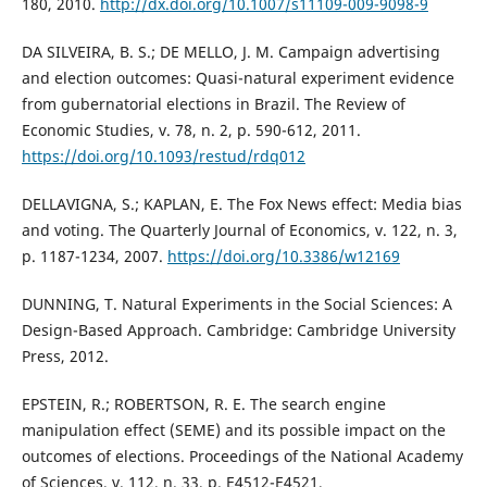
180, 2010.
http://dx.doi.org/10.1007/s11109-009-9098-9
DA SILVEIRA, B. S.; DE MELLO, J. M. Campaign advertising
and election outcomes: Quasi-natural experiment evidence
from gubernatorial elections in Brazil. The Review of
Economic Studies, v. 78, n. 2, p. 590-612, 2011.
https://doi.org/10.1093/restud/rdq012
DELLAVIGNA, S.; KAPLAN, E. The Fox News effect: Media bias
and voting. The Quarterly Journal of Economics, v. 122, n. 3,
p. 1187-1234, 2007.
https://doi.org/10.3386/w12169
DUNNING, T. Natural Experiments in the Social Sciences: A
Design-Based Approach. Cambridge: Cambridge University
Press, 2012.
EPSTEIN, R.; ROBERTSON, R. E. The search engine
manipulation effect (SEME) and its possible impact on the
outcomes of elections. Proceedings of the National Academy
of Sciences, v. 112, n. 33, p. E4512-E4521,