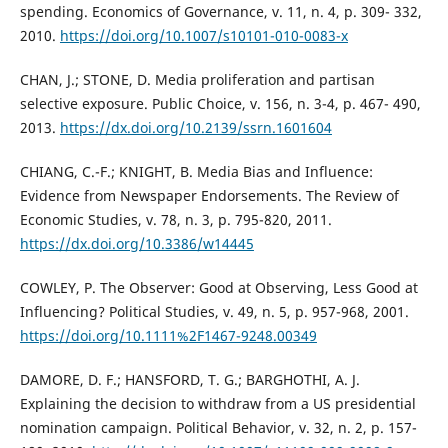
spending. Economics of Governance, v. 11, n. 4, p. 309- 332,
2010.
https://doi.org/10.1007/s10101-010-0083-x
CHAN, J.; STONE, D. Media proliferation and partisan
selective exposure. Public Choice, v. 156, n. 3-4, p. 467- 490,
2013.
https://dx.doi.org/10.2139/ssrn.1601604
CHIANG, C.-F.; KNIGHT, B. Media Bias and Influence:
Evidence from Newspaper Endorsements. The Review of
Economic Studies, v. 78, n. 3, p. 795-820, 2011.
https://dx.doi.org/10.3386/w14445
COWLEY, P. The Observer: Good at Observing, Less Good at
Influencing? Political Studies, v. 49, n. 5, p. 957-968, 2001.
https://doi.org/10.1111%2F1467-9248.00349
DAMORE, D. F.; HANSFORD, T. G.; BARGHOTHI, A. J.
Explaining the decision to withdraw from a US presidential
nomination campaign. Political Behavior, v. 32, n. 2, p. 157-