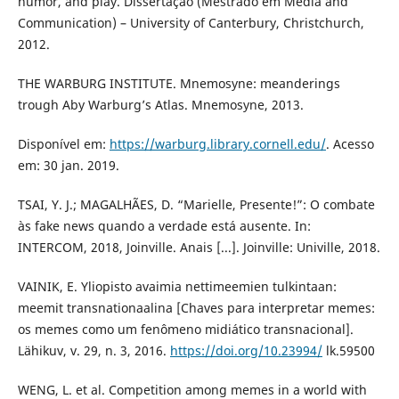
humor, and play. Dissertação (Mestrado em Media and
Communication) – University of Canterbury, Christchurch,
2012.
THE WARBURG INSTITUTE. Mnemosyne: meanderings
trough Aby Warburg’s Atlas. Mnemosyne, 2013.
Disponível em:
https://warburg.library.cornell.edu/
. Acesso
em: 30 jan. 2019.
TSAI, Y. J.; MAGALHÃES, D. “Marielle, Presente!”: O combate
às fake news quando a verdade está ausente. In:
INTERCOM, 2018, Joinville. Anais [...]. Joinville: Univille, 2018.
VAINIK, E. Yliopisto avaimia nettimeemien tulkintaan:
meemit transnationaalina [Chaves para interpretar memes:
os memes como um fenômeno midiático transnacional].
Lähikuv, v. 29, n. 3, 2016.
https://doi.org/10.23994/
lk.59500
WENG, L. et al. Competition among memes in a world with