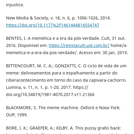
injustice.
New Media & Society, v. 18, n. 6, p. 1006-1026, 2014.
https://doi.org/10.1177%2F1461444814554747
BENTES, I. A memética e a era da pós-verdade. Cult, 31 out.
2016. Disponível em:
https://revistacult.uol.com.br/
home/a-
memetica-e-a-era-da-pos-verdade/. Acesso em: 30 jan. 2019.
BITTENCOURT, M. C. A.; GONZATTI, C. O ciclo de vida de um
meme: delineamentos para o espalhamento a partir do
ciberacontecimento em torno do caso da capivara-cachorro.
Lumina, v. 11, n. 1, p. 1-20, 2017. https://
doi.org/10.34019/1981-4070.2017.v11.21366
BLACKMORE, S. The meme machine. Oxford e Nova York:
OUP, 1999.
BORE, I. K.; GRAEFER, A.; KILBY, A. This pussy grabs back: