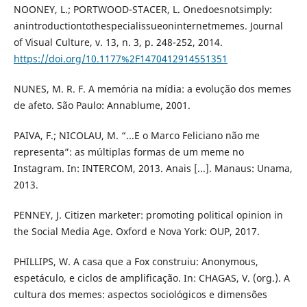
NOONEY, L.; PORTWOOD-STACER, L. Onedoesnotsimply:
anintroductiontothespecialissueoninternetmemes. Journal
of Visual Culture, v. 13, n. 3, p. 248-252, 2014.
https://doi.org/10.1177%2F1470412914551351
NUNES, M. R. F. A memória na mídia: a evolução dos memes
de afeto. São Paulo: Annablume, 2001.
PAIVA, F.; NICOLAU, M. “...E o Marco Feliciano não me
representa”: as múltiplas formas de um meme no
Instagram. In: INTERCOM, 2013. Anais [...]. Manaus: Unama,
2013.
PENNEY, J. Citizen marketer: promoting political opinion in
the Social Media Age. Oxford e Nova York: OUP, 2017.
PHILLIPS, W. A casa que a Fox construiu: Anonymous,
espetáculo, e ciclos de amplificação. In: CHAGAS, V. (org.). A
cultura dos memes: aspectos sociológicos e dimensões