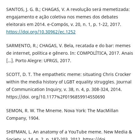
SANTOS, J. G. B.; CHAGAS, V. A revolução será memetizada:
engajamento e ação coletiva nos memes dos debates
eleitorais em 2014. e-Compós, v. 20, n. 1, p. 1-22, 2017.
https://doi.org/10.30962/ec.1252
SARMENTO, R.; CHAGAS, V. Bela, recatada e do bar: memes
de internet, política e gênero. In: COMPOLÍTICA, 2017. Anais
[…]. Porto Alegre: UFRGS, 2017.
SCOTT, D. T. The empathetic meme: situating Chris Crocker
within the media history of LGBT equality struggles. Journal
of Communication Inquiry, v. 38, n. 4, p. 308-324, 2014.
https://doi. org/10.1177%2F0196859914550690
SEMON, R. W. The Mneme. Nova York: The MacMillan
Company, 1904.
SHIFMAN, L. An anatomy of a YouTube meme. New Media &
Society, v. 14, n. 2, p. 187-203, 2012. https://doi.