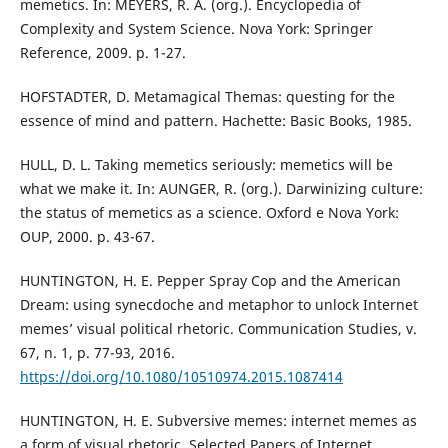
memetics. In: MEYERS, R. A. (org.). Encyclopedia of
Complexity and System Science. Nova York: Springer
Reference, 2009. p. 1-27.
HOFSTADTER, D. Metamagical Themas: questing for the
essence of mind and pattern. Hachette: Basic Books, 1985.
HULL, D. L. Taking memetics seriously: memetics will be
what we make it. In: AUNGER, R. (org.). Darwinizing culture:
the status of memetics as a science. Oxford e Nova York:
OUP, 2000. p. 43-67.
HUNTINGTON, H. E. Pepper Spray Cop and the American
Dream: using synecdoche and metaphor to unlock Internet
memes’ visual political rhetoric. Communication Studies, v.
67, n. 1, p. 77-93, 2016.
https://doi.org/10.1080/10510974.2015.1087414
HUNTINGTON, H. E. Subversive memes: internet memes as
a form of visual rhetoric. Selected Papers of Internet