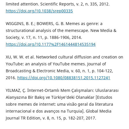
limited attention. Scientific Reports, v. 2, n. 335, 2012.
https://doi.org/10.1038/srep00335
WIGGINS, B. E.; BOWERS, G. B. Memes as genre: a
structurational analysis of the memescape. New Media &
Society, v. 17, n. 11, p. 1886-1906, 2014.
https://doi.org/10.1177%2F1461444814535194
XU, W. W. et al. Networked cultural diffusion and creation on
YouTube: an analysis of YouTube memes. Journal of
Broadcasting & Electronic Media, v. 60, n. 1, p. 104-122,
2016.
https://doi.org/10.1080/08838151.2015.1127241
YILMAZ, Ç. İnternet-Ortamlı Mem Çalışmaları: Uluslararası
Alanyazına Bir Bakış ve Türkiye’deki Olanaklar [Estudos
sobre memes de internet: uma visão geral da literatura
internacional e dos avanços na Turquia]. Global Media
Journal TR Edition, v. 8, n. 15, p. 182-207, 2017.