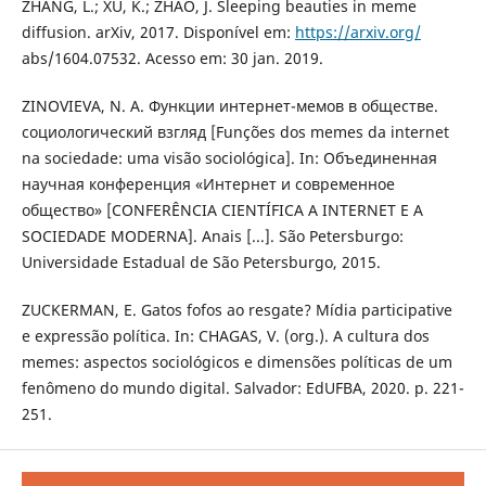
ZHANG, L.; XU, K.; ZHAO, J. Sleeping beauties in meme
diffusion. arXiv, 2017. Disponível em:
https://arxiv.org/
abs/1604.07532. Acesso em: 30 jan. 2019.
ZINOVIEVA, N. A. Функции интернет-мемов в обществе.
социологический взгляд [Funções dos memes da internet
na sociedade: uma visão sociológica]. In: Объединенная
научная конференция «Интернет и современное
общество» [CONFERÊNCIA CIENTÍFICA A INTERNET E A
SOCIEDADE MODERNA]. Anais [...]. São Petersburgo:
Universidade Estadual de São Petersburgo, 2015.
ZUCKERMAN, E. Gatos fofos ao resgate? Mídia participative
e expressão política. In: CHAGAS, V. (org.). A cultura dos
memes: aspectos sociológicos e dimensões políticas de um
fenômeno do mundo digital. Salvador: EdUFBA, 2020. p. 221-
251.