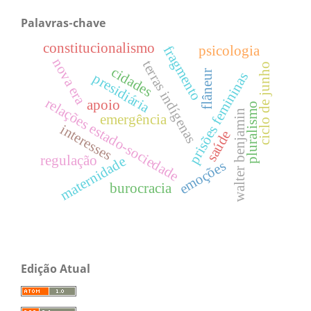
Palavras-chave
constitucionalismo
fragmento
psicologia
nova era
terras indígenas
ciclo de junho
cidades
flâneur
prisões femininas
presidiária
relações estado-sociedade
apoio
pluralismo
walter benjamin
emergência
interesses
saúde
regulação
maternidade
emoções
burocracia
Edição Atual