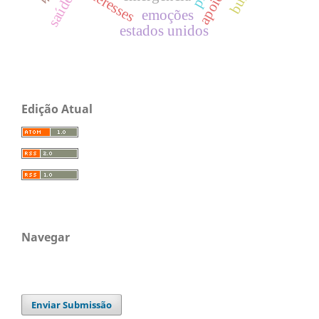
interesses
apoio
saúde
emoções
estados unidos
Edição Atual
Navegar
Enviar Submissão