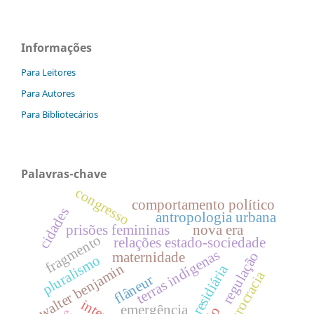
Informações
Para Leitores
Para Autores
Para Bibliotecários
Palavras-chave
congresso
comportamento político
cidades
antropologia urbana
prisões femininas
nova era
fragmento
relações estado-sociedade
terras indígenas
regulação
maternidade
pluralismo
walter benjamin
presidiária
burocracia
flâneur
emergência