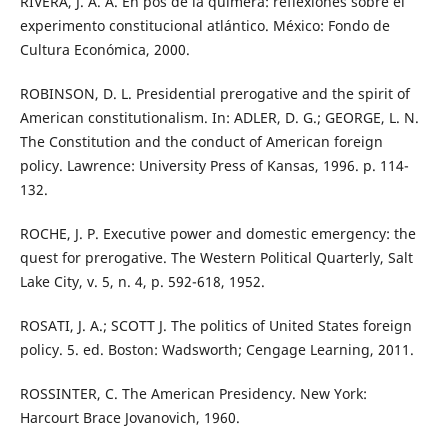
RIVERA, J. A. A. En pos de la quimera: reflexiones sobre el
experimento constitucional atlántico. México: Fondo de
Cultura Económica, 2000.
ROBINSON, D. L. Presidential prerogative and the spirit of
American constitutionalism. In: ADLER, D. G.; GEORGE, L. N.
The Constitution and the conduct of American foreign
policy. Lawrence: University Press of Kansas, 1996. p. 114-
132.
ROCHE, J. P. Executive power and domestic emergency: the
quest for prerogative. The Western Political Quarterly, Salt
Lake City, v. 5, n. 4, p. 592-618, 1952.
ROSATI, J. A.; SCOTT J. The politics of United States foreign
policy. 5. ed. Boston: Wadsworth; Cengage Learning, 2011.
ROSSINTER, C. The American Presidency. New York:
Harcourt Brace Jovanovich, 1960.