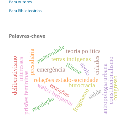
Para Autores
Para Bibliotecários
Palavras-chave
maternidade
teoria política
presidiária
deliberativismo
terras indígenas
cidades
constitucionalismo
interesses
apoio
flâneur
antropologia urbana
emergência
prisões femininas
congresso
relações estado-sociedade
walter benjamin
emoções
burocracia
fragmento
saúde
regulação