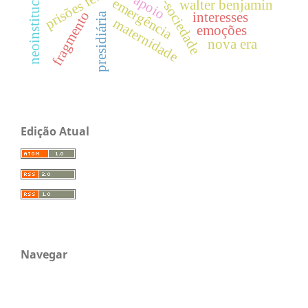
neoinstitucionalismo
apoio
emergência
walter benjamin
fragmento
interesses
presidiária
maternidade
emoções
nova era
Edição Atual
Navegar