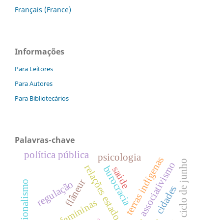
Français (France)
Informações
Para Leitores
Para Autores
Para Bibliotecários
Palavras-chave
política pública
psicologia
terras indígenas
ciclo de junho
associativismo
relações estado-sociedade
burocracia
saúde
flâneur
regulação
cidades
prisões femininas