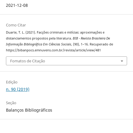
2021-12-08
Como Citar
Duarte, T. L. (2021). Facções criminais e milícias: aproximações e
distanciamentos propostos pela literatura.
BIB - Revista Brasileira De
Informação Bibliográfica Em Ciências Sociais
, (90), 1–16. Recuperado de
https://bibanpocs.emnuvens.com.br/revista/article/view/481
Fomatos de Citação
Edição
n. 90 (2019)
Seção
Balanços Bibliográficos